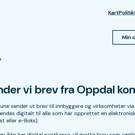
Kart
Politi
Min 
n
ender vi brev fra Oppdal 
e sender ut brev til innbyggere og virksomheter via
endes digitalt til alle som har opprettet en elektroni
st eller e-Boks).
m ikke har digital postkasse, vil motta brev som vanli