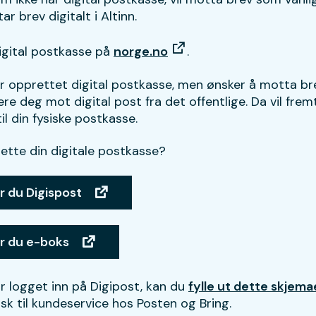
ar brev digitalt i Altinn.
igital postkasse på
norge.no
.
 opprettet digital postkasse, men ønsker å motta bre
re deg mot digital post fra det offentlige. Da vil frem
til din fysiske postkasse.
lette din digitale postkasse?
er du Digispost
er du e-boks
år logget inn på Digipost, kan du
fylle ut dette skjema
sk til kundeservice hos Posten og Bring.