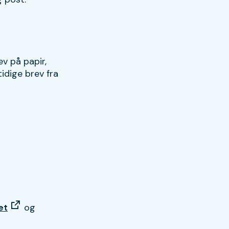
v på papir,
tidige brev fra
et
og