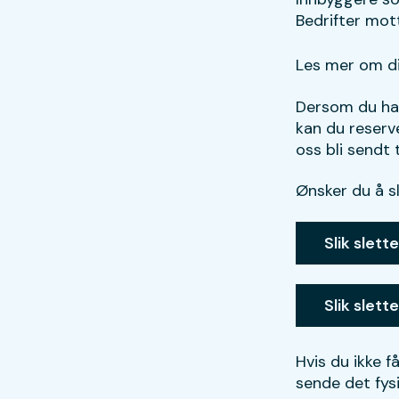
Bedrifter mott
Les mer om d
Dersom du har
kan du reserve
oss bli sendt 
Ønsker du å s
Slik slett
Slik slett
Hvis du ikke f
sende det fysi