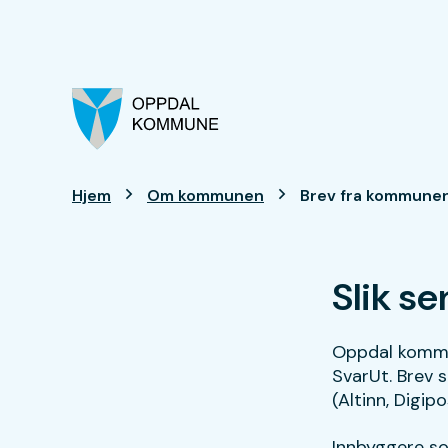
Oppdal kommune
Du er her:
Hjem
Om kommunen
Brev fra kommune
Slik s
Oppdal kommun
SvarUt. Brev s
(Altinn, Digipo
Innbyggere so