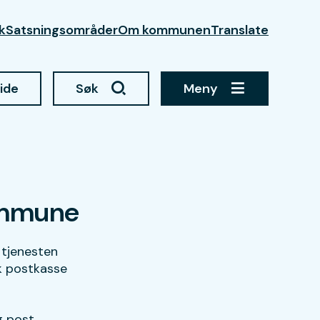
kk
Satsningsområder
Om kommunen
Translate
side
Søk
Meny
kommune
 tjenesten
sk postkasse
g post.