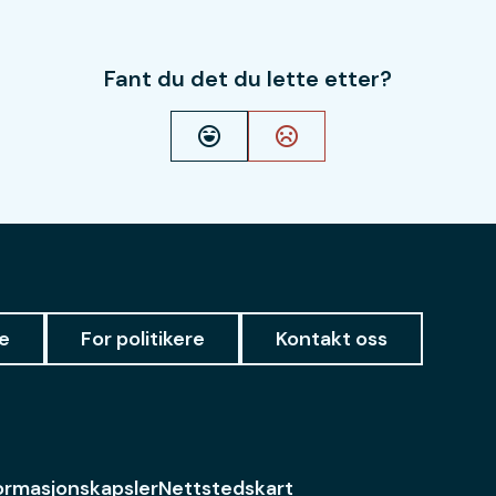
Fant du det du lette etter?
Ja
Nei
e
For politikere
Kontakt oss
ormasjonskapsler
Nettstedskart