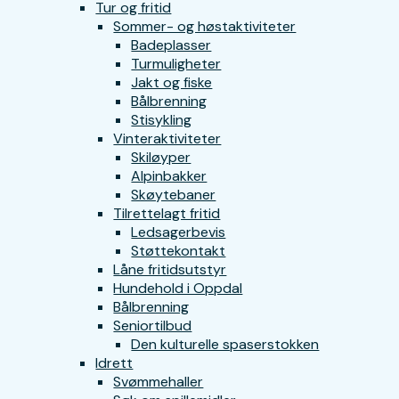
Tur og fritid
Sommer- og høstaktiviteter
Badeplasser
Turmuligheter
Jakt og fiske
Bålbrenning
Stisykling
Vinteraktiviteter
Skiløyper
Alpinbakker
Skøytebaner
Tilrettelagt fritid
Ledsagerbevis
Støttekontakt
Låne fritidsutstyr
Hundehold i Oppdal
Bålbrenning
Seniortilbud
Den kulturelle spaserstokken
Idrett
Svømmehaller