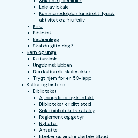
Søk om spillemidler
Leie av lokale
Kommunedelplan for idrett, fysisk
aktivitet og friluftsliv
Kino
Bibliotek
Badeanlegg
Skal du gifte deg?
Barn og unge
Kulturskole
Ungdomsklubben
Den kulturelle skolesekken
Trygt hjem for en 50-lapp
Kultur og historie
Biblioteket
Åpningstider og kontakt
Bliblioteket er ditt sted
Søk i bibliotekets katalog
Reglement og gebyr
Nyheter
Ansatte
Ebøker og andre digitale tilbud