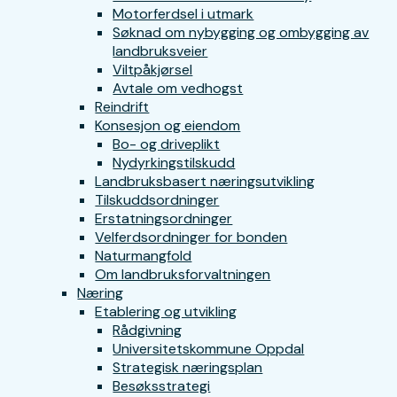
Motorferdsel i utmark
Søknad om nybygging og ombygging av
landbruksveier
Viltpåkjørsel
Avtale om vedhogst
Reindrift
Konsesjon og eiendom
Bo- og driveplikt
Nydyrkingstilskudd
Landbruksbasert næringsutvikling
Tilskuddsordninger
Erstatningsordninger
Velferdsordninger for bonden
Naturmangfold
Om landbruksforvaltningen
Næring
Etablering og utvikling
Rådgivning
Universitetskommune Oppdal
Strategisk næringsplan
Besøksstrategi