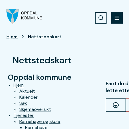
Søk
Meny
Oppdal kommune
Du er her:
Hjem
Nettstedskart
Nettstedskart
Oppdal kommune
Fant du d
Hjem
lette ett
Aktuelt
Kalender
Søk
Ja
Skjemaoversikt
Tjenester
Barnehage og skole
Barnehage