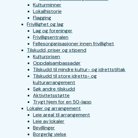
Kulturminner
Lokalhistorie
Flagging
Frivillighet og lag
Lag og foreninger
Frivilligsentralen
Fellesorganisasjoner innen frivillighet
Tilskudd, priser og stipend
Kulturprisen
Oppdalsambassadør
Tilskudd til mindre kultur- og idrettstiltak
Tilskudd til store idretts- og
kulturarrangement
Søk andre tilskudd
Aktivitetsstøtte
Trygt hjem for en 50-lapp
Lokaler og arrangement
Leie areal til arrangement
Leie av lokaler
Bevillinger
Borgerlig vielse