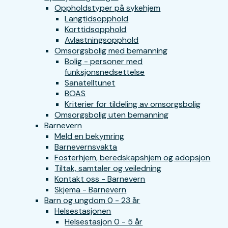
Oppholdstyper på sykehjem
Langtidsopphold
Korttidsopphold
Avlastningsopphold
Omsorgsbolig med bemanning
Bolig - personer med
funksjonsnedsettelse
Sanatelltunet
BOAS
Kriterier for tildeling av omsorgsbolig
Omsorgsbolig uten bemanning
Barnevern
Meld en bekymring
Barnevernsvakta
Fosterhjem, beredskapshjem og adopsjon
Tiltak, samtaler og veiledning
Kontakt oss - Barnevern
Skjema - Barnevern
Barn og ungdom 0 - 23 år
Helsestasjonen
Helsestasjon 0 - 5 år