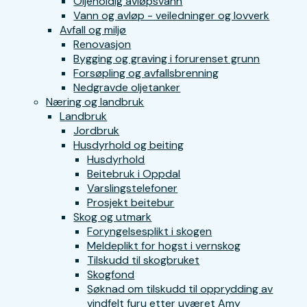
Oljeholdig avløpsvann
Vann og avløp - veiledninger og lovverk
Avfall og miljø
Renovasjon
Bygging og graving i forurenset grunn
Forsøpling og avfallsbrenning
Nedgravde oljetanker
Næring og landbruk
Landbruk
Jordbruk
Husdyrhold og beiting
Husdyrhold
Beitebruk i Oppdal
Varslingstelefoner
Prosjekt beitebur
Skog og utmark
Foryngelsesplikt i skogen
Meldeplikt for hogst i vernskog
Tilskudd til skogbruket
Skogfond
Søknad om tilskudd til opprydding av
vindfelt furu etter uværet Amy