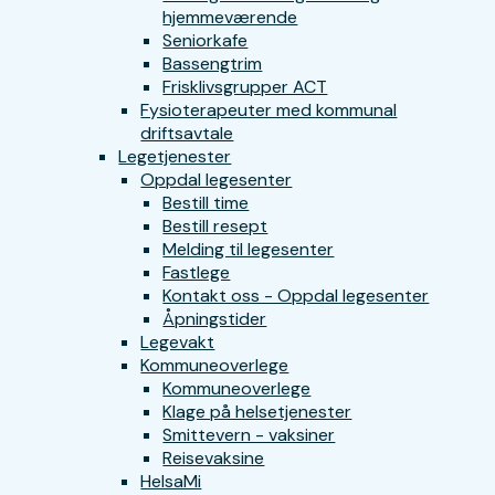
hjemmeværende
Seniorkafe
Bassengtrim
Frisklivsgrupper ACT
Fysioterapeuter med kommunal
driftsavtale
Legetjenester
Oppdal legesenter
Bestill time
Bestill resept
Melding til legesenter
Fastlege
Kontakt oss - Oppdal legesenter
Åpningstider
Legevakt
Kommuneoverlege
Kommuneoverlege
Klage på helsetjenester
Smittevern - vaksiner
Reisevaksine
HelsaMi