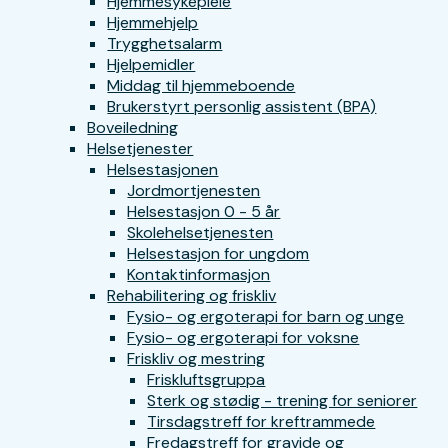
Hjemmesykepleie
Hjemmehjelp
Trygghetsalarm
Hjelpemidler
Middag til hjemmeboende
Brukerstyrt personlig assistent (BPA)
Boveiledning
Helsetjenester
Helsestasjonen
Jordmortjenesten
Helsestasjon 0 - 5 år
Skolehelsetjenesten
Helsestasjon for ungdom
Kontaktinformasjon
Rehabilitering og friskliv
Fysio- og ergoterapi for barn og unge
Fysio- og ergoterapi for voksne
Friskliv og mestring
Friskluftsgruppa
Sterk og stødig - trening for seniorer
Tirsdagstreff for kreftrammede
Fredagstreff for gravide og