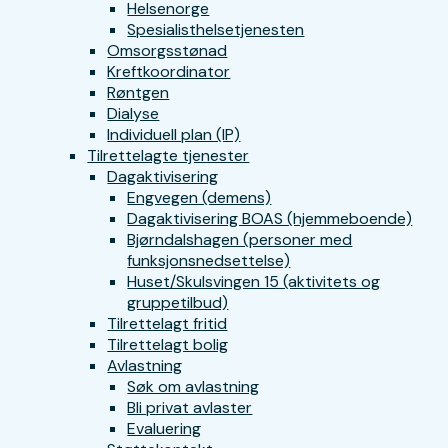
Helsenorge
Spesialisthelsetjenesten
Omsorgsstønad
Kreftkoordinator
Røntgen
Dialyse
Individuell plan (IP)
Tilrettelagte tjenester
Dagaktivisering
Engvegen (demens)
Dagaktivisering BOAS (hjemmeboende)
Bjørndalshagen (personer med
funksjonsnedsettelse)
Huset/Skulsvingen 15 (aktivitets og
gruppetilbud)
Tilrettelagt fritid
Tilrettelagt bolig
Avlastning
Søk om avlastning
Bli privat avlaster
Evaluering