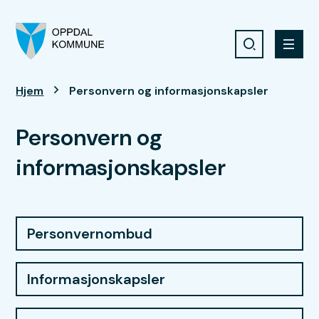
Søk
Meny
Oppdal kommune
Du er her:
Hjem
Personvern og informasjonskapsler
Personvern og
informasjonskapsler
Personvernombud
Informasjonskapsler