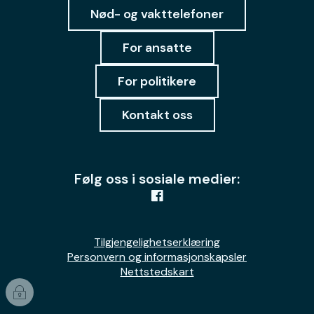
Nød- og vakttelefoner
For ansatte
For politikere
Kontakt oss
Følg oss i sosiale medier:
Tilgjengelighetserklæring
Personvern og informasjonskapsler
Nettstedskart
I