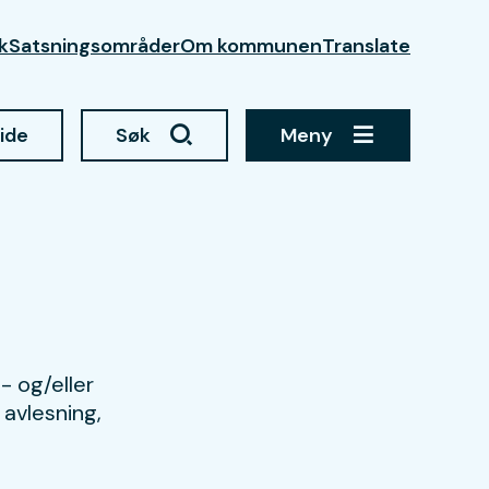
kk
Satsningsområder
Om kommunen
Translate
side
Søk
Meny
 og/eller
 avlesning,