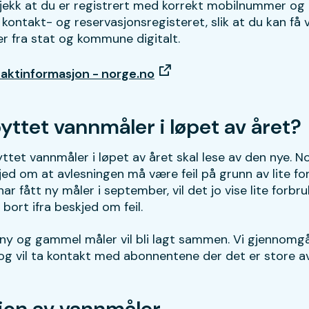
Sjekk at du er registrert med korrekt mobilnummer og
kontakt- og reservasjonsregisteret, slik at du kan få 
r fra stat og kommune digitalt.
taktinformasjon - norge.no
yttet vannmåler i løpet av året?
tet vannmåler i løpet av året skal lese av den nye. No
ed om at avlesningen må være feil på grunn av lite for
ar fått ny måler i september, vil det jo vise lite forbr
e bort ifra beskjed om feil.
 ny og gammel måler vil bli lagt sammen. Vi gjennomgå
og vil ta kontakt med abonnentene der det er store av
sjon av vannmåler