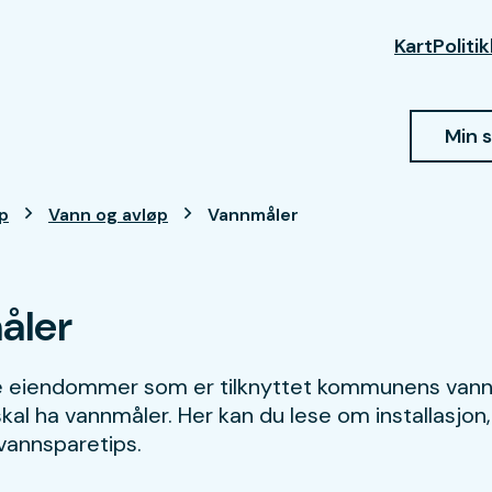
Kart
Politi
Min 
øp
Vann og avløp
Vannmåler
åler
e eiendommer som er tilknyttet kommunens vann-
kal ha vannmåler. Her kan du lese om installasjon,
vannsparetips.