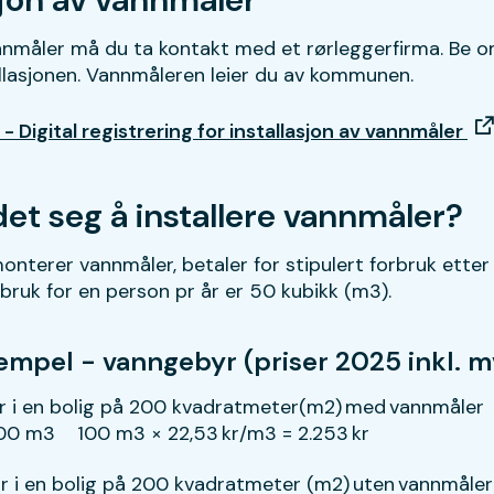
nmåler må du ta kontakt med et rørleggerfirma. Be om
allasjonen. Vannmåleren leier du av kommunen.
 - Digital registrering for installasjon av vannmåler
et seg å installere vannmåler?
nterer vannmåler, betaler for stipulert forbruk etter 
rbruk for en person pr år er 50 kubikk (m3).
mpel - vanngebyr (priser 2025 inkl. m
r i en bolig på 200 kvadratmeter(m2) med vannmåler
100 m3 100 m3 × 22,53 kr/m3 = 2.253 kr
r i en bolig på 200 kvadratmeter (m2) uten vannmåler