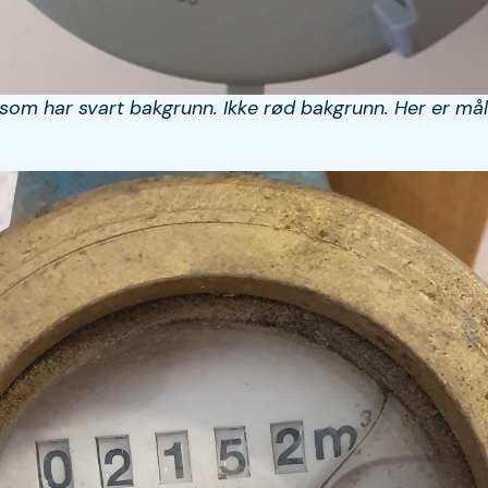
t som har svart bakgrunn. Ikke rød bakgrunn. Her er må