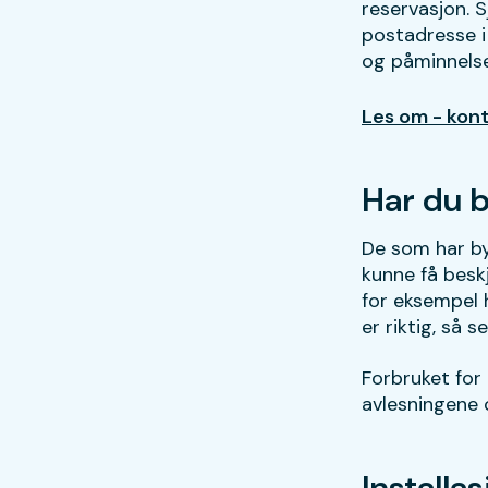
reservasjon. 
postadresse i 
og påminnelse
Les om - kon
Har du b
De som har byt
kunne få beskj
for eksempel h
er riktig, så s
Forbruket for
avlesningene 
Installa