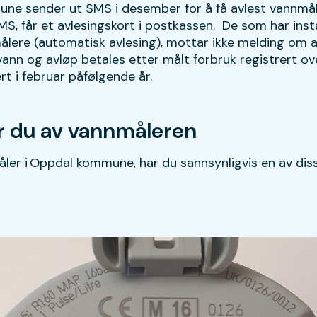
ne sender ut SMS i desember for å få avlest vannmål
S, får et avlesingskort i postkassen. De som har insta
målere (automatisk avlesing), mottar ikke melding om a
vann og avløp betales etter målt forbruk registrert o
ert i februar påfølgende år.
er du av vannmåleren
ler i Oppdal kommune, har du sannsynligvis en av dis