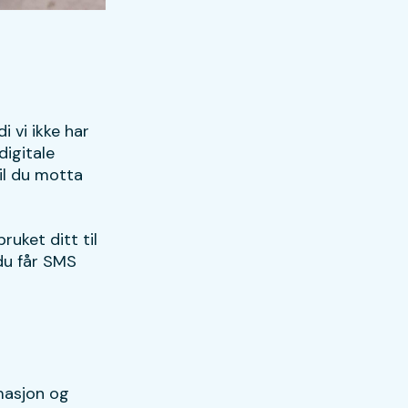
 vi ikke har
digitale
vil du motta
uket ditt til
 du får SMS
masjon og