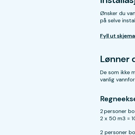
Ønsker du van
på selve inst
Fyll ut skjema
Lønner d
De som ikke mo
vanlig vannfo
Regneekse
2 personer bo
2 x 50 m3 = 
2 personer bo