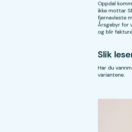
Oppdal kommu
ikke mottar SM
fjernavleste 
Årsgebyr for 
og blir faktur
Slik les
Har du vannmå
variantene.