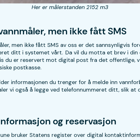
Her er målerstanden 2152 m3
vannmåler, men ikke fått SMS
er, men ikke fått SMS av oss er det sannsynligvis fordi
t ditt i systemet vårt. Da vil du motta et brev i din 
s du er reservert mot digital post fra det offentlige, 
fysiske postkasse.
der informasjonen du trenger for å melde inn vannforbr
aler vi også å legge ved telefonnummeret ditt, slik at
informasjon og reservasjon
e bruker Statens register over digital kontaktinfor