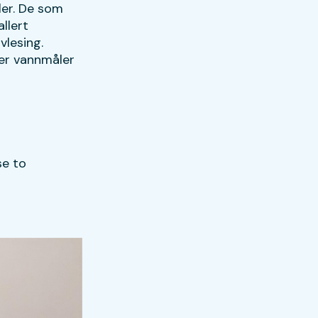
er. De som
llert
vlesing.
ver vannmåler
se to