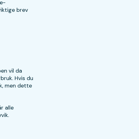
 e-
viktige brev
en vil da
bruk. Hvis du
uk, men dette
r alle
vik.