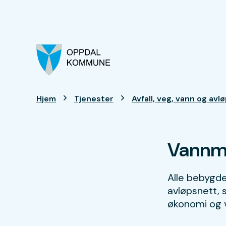
Oppdal kommune
Du er her:
Hjem
Tjenester
Avfall, veg, vann og avl
Vannm
Alle bebygd
avløpsnett, s
økonomi og 