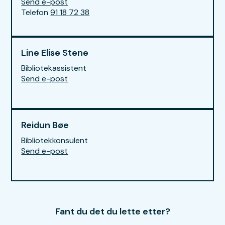
E-post
Send e-post
til Claus Christian Hansen
Telefon
91 18 72 38
Line Elise Stene
Bibliotekassistent
E-post
Send e-post
til Line Elise Stene
Reidun Bøe
Bibliotekkonsulent
E-post
Send e-post
til Reidun Bøe
Fant du det du lette etter?