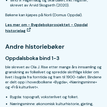
Bind 9: Fagerhaug og Skardalen, inkl. register,
skrevet av Arvid Skogseth (2020).
Bøkene kan kjøpes på Norli (Domus Oppdal).
Les mer om - Bygdebokprosjektet - Oppdal
historielag
Andre historiebøker
Oppdalsboka bind 1-3
ble skrevet av Ola J. Rise etter mange års innsamling og
granskning av folkelivet og spredde skriftlige kilder om
livet i bygda fra forntida og fram til 1900-tallet. Bindene
er delt opp i hovedbolkene «Bygda», «Næringsminne»
og «Frå kulturlivet».
Bygda: topografi, voksterlivet og folket.
Næringsminne: økonomisk kulturhistorie, gjeting,