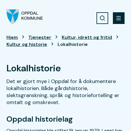
Søk
Meny
Oppdal kommune
Du er her:
Hjem
Tjenester
Kultur, idrett og fritid
Kultur og historie
Lokalhistorie
Lokalhistorie
Det er gjort mye i Oppdal for å dokumentere
lokalhistorien. Både gårdshistorie,
slektsgranskning, språk og historiefortelling er
omtalt og omskrevet.
Oppdal historielag
Oppdal historielag ble stiftet 19. januar 1979. Laget har