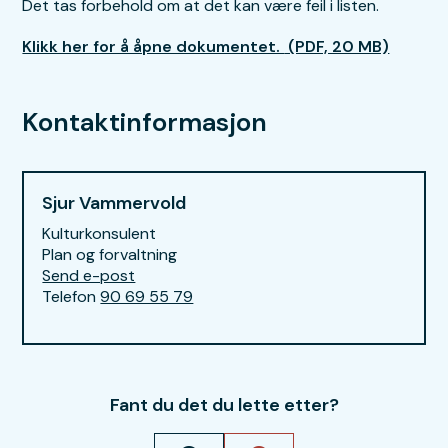
Det tas forbehold om at det kan være feil i listen.
Klikk her for å åpne dokumentet.
(PDF, 20 MB)
Kontaktinformasjon
Sjur Vammervold
Kulturkonsulent
Plan og forvaltning
E-post
Send e-post
til Sjur Vammervold
Telefon
90 69 55 79
Fant du det du lette etter?