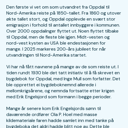
Den første vi vet om som utvandret fra Oppdal til
Nord-Amerika reiste på 1850-tallet. Fra 1860 og utover
økte tallet stort, og Oppdal opplevde en svært stor
emigrasjon i forhold til antallet innbyggere i kommunen.
Over 2000 oppdalinger flyttet ut. Noen flyttet tilbake
til Oppdal, men de fleste ble igjen. Midt-vesten og
nord-vest kysten av USA ble endestasjonen for
mange. I 2025 markeres 200-års jubileet for når
utvandringen til Nord-Amerika startet.
Vi har nå fått navnene på mange av de som reiste ut. I
tiden rundt 1930 ble det tatt initiativ til å få skrevet en
bygdebok for Oppdal, med Inge Mull som forfatter. Det
ble opprettet ei bygdeboknemnd allerede i
mellomkrigsårene, og nemnda fortsatte etter krigen
med Erik Engelsjord som formann i begge perioder.
Mange år senere kom Erik Engelsjords sønn til
daværende ordfører Ola P. Hoel med masse
kildemateriale faren hadde samlet inn med tanke på
bygdeboka det aldri hadde blitt noe av. Dette ble