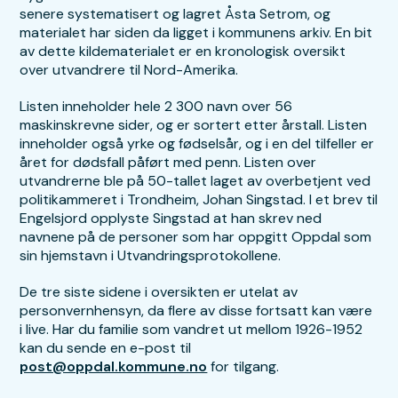
senere systematisert og lagret Åsta Setrom, og
materialet har siden da ligget i kommunens arkiv. En bit
av dette kildematerialet er en kronologisk oversikt
over utvandrere til Nord-Amerika.
Listen inneholder hele 2 300 navn over 56
maskinskrevne sider, og er sortert etter årstall. Listen
inneholder også yrke og fødselsår, og i en del tilfeller er
året for dødsfall påført med penn. Listen over
utvandrerne ble på 50-tallet laget av overbetjent ved
politikammeret i Trondheim, Johan Singstad. I et brev til
Engelsjord opplyste Singstad at han skrev ned
navnene på de personer som har oppgitt Oppdal som
sin hjemstavn i Utvandringsprotokollene.
De tre siste sidene i oversikten er utelat av
personvernhensyn, da flere av disse fortsatt kan være
i live. Har du familie som vandret ut mellom 1926-1952
kan du sende en e-post til
post@oppdal.kommune.no
for tilgang.