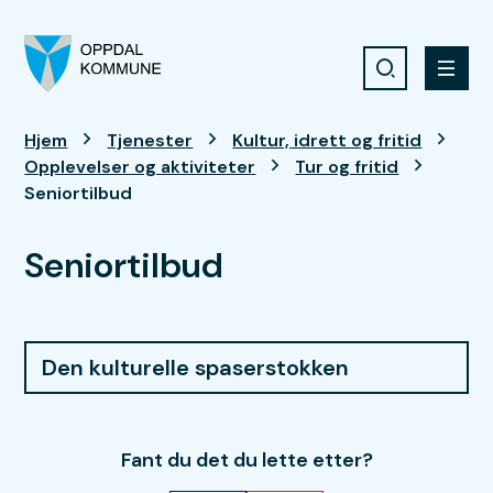
Søk
Meny
Oppdal kommune
Du er her:
Hjem
Tjenester
Kultur, idrett og fritid
Opplevelser og aktiviteter
Tur og fritid
Seniortilbud
Seniortilbud
Den kulturelle spaserstokken
Fant du det du lette etter?