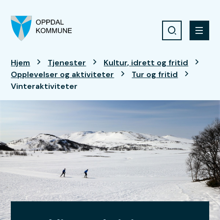
Søk
Meny
Oppdal kommune
Du er her:
Hjem
Tjenester
Kultur, idrett og fritid
Opplevelser og aktiviteter
Tur og fritid
Vinteraktiviteter