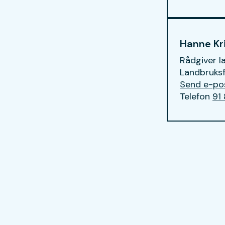
Hanne Kri
Rådgiver l
Landbruksf
E-post
Send e-po
Telefon
91