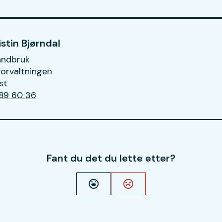
stin Bjørndal
andbruk
orvaltningen
st
til Hanne Kristin Bjørndal
 89 60 36
Fant du det du lette etter?
Ja
Nei