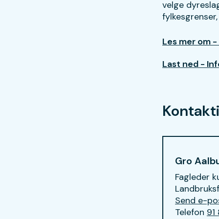
velge dyresla
fylkesgrenser,
Les mer om - 
Last ned - In
Kontakt
Gro Aalb
Fagleder ku
Landbruksf
E-post
Send e-po
Telefon
91