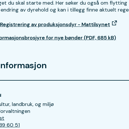
get du skal starte med. Her søker du også om flytting
 endring av dyrehold og kan i tillegg finne aktuelt reg
Registrering av produksjonsdyr - Mattilsynet
formasjonsbrosjyre for nye bønder
(PDF, 685 kB)
informasjon
u
ltur, landbruk, og miljø
orvaltningen
st
til Gro Aalbu
 89 60 51