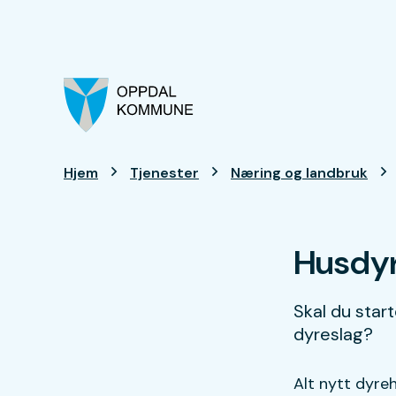
Oppdal kommune
Du er her:
Hjem
Tjenester
Næring og landbruk
Husdy
Skal du start
dyreslag?
Alt nytt dyre