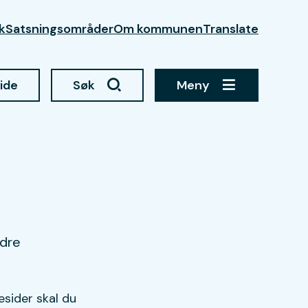
kk
Satsningsområder
Om kommunen
Translate
side
Søk
Meny
ndre
esider skal du