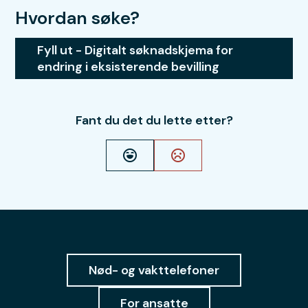
Hvordan søke?
Fyll ut - Digitalt søknadskjema for
endring i eksisterende bevilling
Fant du det du lette etter?
Ja
Nei
Nød- og vakttelefoner
For ansatte