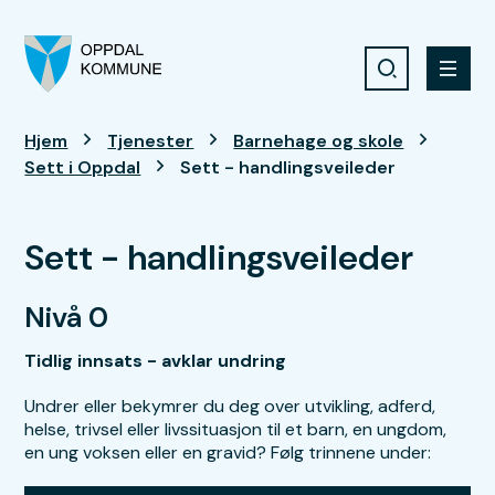
Søk
Meny
Oppdal kommune
Du er her:
Hjem
Tjenester
Barnehage og skole
Sett i Oppdal
Sett - handlingsveileder
Sett - handlingsveileder
Nivå 0
Tidlig innsats - avklar undring
Undrer eller bekymrer du deg over utvikling, adferd,
helse, trivsel eller livssituasjon til et barn, en ungdom,
en ung voksen eller en gravid? Følg trinnene under: